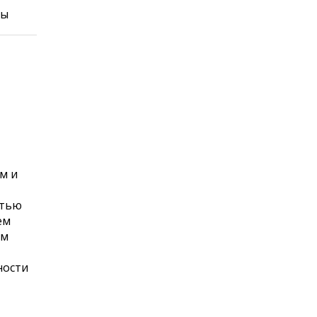
бы
м и
стью
ем
ым
ности