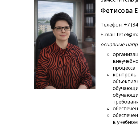
Фетисова 
Телефон: +7 (343
E-mail: fet.el@ma
основные напр
организац
внеучебно
процесса
контроль 
объектив
обучающих
обучающих
требован
обеспечен
обеспечен
в учебном