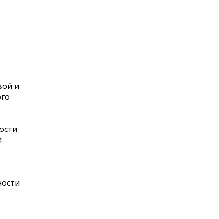
вой и
ого
ости
и
ности