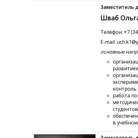
Заместитель д
Шваб Ольг
Телефон: +7 (34
E-mail: uch.k1@
основные напр
организац
развитие
организац
экспериме
контроль 
работа п
методичес
студентов
обеспечен
в учебном
Заместитель д