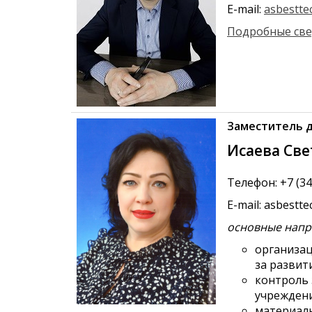
E-mail:
asbestte
Подробные све
Заместитель д
Исаева Св
Телефон: +7 (34
E-mail: asbestt
основные напр
организац
за развит
контроль 
учрежден
материаль