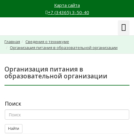
Карта сайта
+7 (34365) 3-50-40
Навиг
Главная
Сведения о техникуме
Организация питания в образовательной организации
Организация питания в
образовательной организации
Поиск
Найти