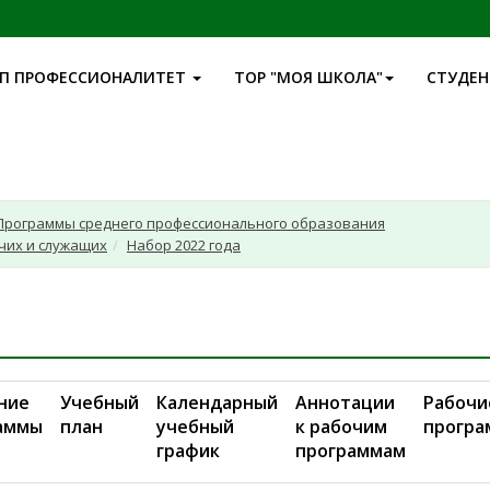
П ПРОФЕССИОНАЛИТЕТ
ТОР "МОЯ ШКОЛА"
СТУДЕ
Программы среднего профессионального образования
чих и служащих
Набор 2022 года
ние
Учебный
Календарный
Аннотации
Рабочи
аммы
план
учебный
к рабочим
прогр
график
программам