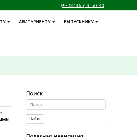
+7 (34365) 3-50-40
НТУ
АБИТУРИЕНТУ
ВЫПУСКНИКУ
Поиск
е
аммы
Найти
Полезная навигация