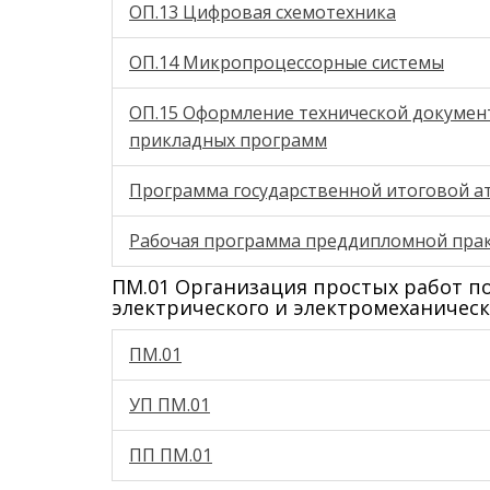
ОП.13 Цифровая схемотехника
ОП.14 Микропроцессорные системы
ОП.15 Оформление технической докумен
прикладных программ
Программа государственной итоговой а
Рабочая программа преддипломной пра
ПМ.01 Организация простых работ п
электрического и электромеханичес
ПМ.01
УП ПМ.01
ПП ПМ.01