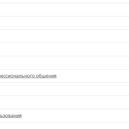
фессионального общения
льзования