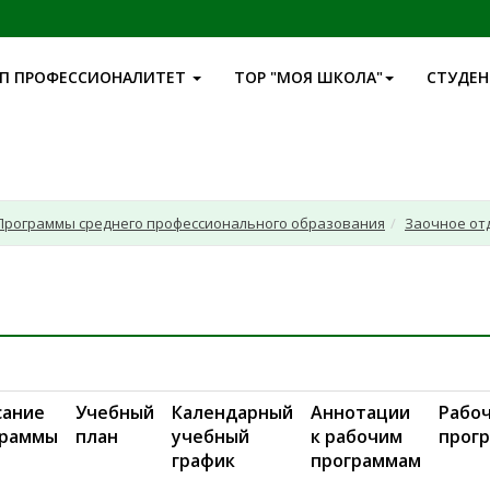
П ПРОФЕССИОНАЛИТЕТ
ТОР "МОЯ ШКОЛА"
СТУДЕ
Программы среднего профессионального образования
Заочное от
сание
Учебный
Календарный
Аннотации
Рабо
граммы
план
учебный
к рабочим
прог
график
программам