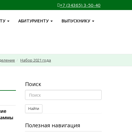
+7 (34365) 3-50-40
НТУ
АБИТУРИЕНТУ
ВЫПУСКНИКУ
деление
Набор 2021 года
Поиск
Найти
чие
раммы
Полезная навигация