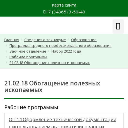
Карта сайта
+7 (34365) 3-50-40
Навиг
Главная
Сведения о техникуме
Образование
Программы среднего профессионального образования
Заочное отделение
Набор 2022 года
Рабочие программы
21.02.18 Обогащение полезных ископаемых
21.02.18 Обогащение полезных
ископаемых
Рабочие программы
ОП.14 Оформление технической документации
с использованием авторматизированных