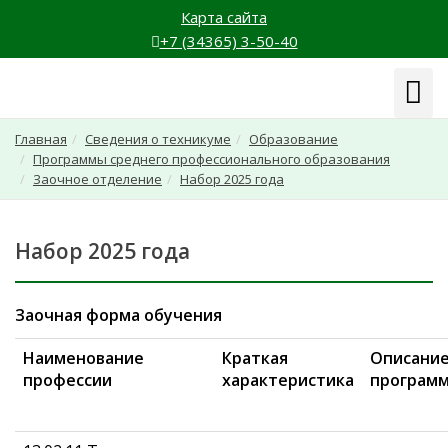
Карта сайта
+7 (34365) 3-50-40
Навиг
Главная
Сведения о техникуме
Образование
Программы среднего профессионального образования
Заочное отделение
Набор 2025 года
Набор 2025 года
Заочная форма обучения
Наименование
Краткая
Описани
профессии
характеристика
програм