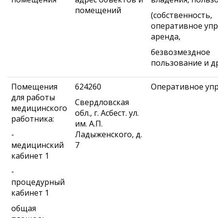
помещений
(собственность,
оперативное упр
аренда,
безвозмездное
пользование и др
Помещения
624260
Оперативное уп
для работы
Свердловская
медицинского
обл., г. Асбест. ул.
работника:
им. А.П.
-
Ладыженского, д.
медицинский
7
кабинет 1
-
процедурный
кабинет 1
общая