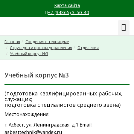
Карта сайта
+7 (34365) 3-50-40
Навиг
Главная
Сведения о техникуме
Структура и органы управления
Отделения
Учебный корпус №3
Учебный корпус №3
(подготовка квалифицированных рабочих,
служащих;
подготовка специалистов среднего звена)
Местонахождение:
г. Асбест, ул. Ленинградская, д.1 Email:
asbesttechnik@yandex.ru