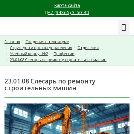
Карта сайта
+7 (34365) 3-50-40
Навиг
Главная
Сведения о техникуме
Структура и органы управления
Отделения
Учебный корпус №2
Профессии
23.01.08 Слесарь по ремонту строительных машин
23.01.08 Слесарь по ремонту
строительных машин