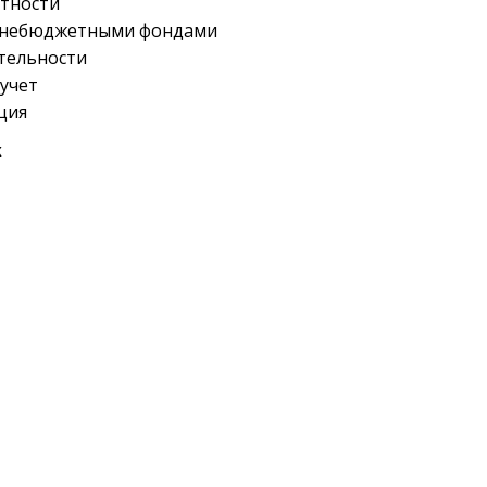
етности
 внебюджетными фондами
тельности
 учет
ция
х