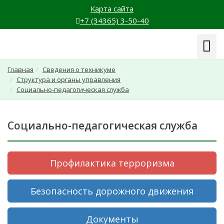
Карта сайта
+7 (34365) 3-50-40
Навиг
Главная
Сведения о техникуме
Структура и органы управления
Социально-педагогическая служба
Социально-педагогическая служба
Профилактика терроризма
Безопасность дорожного движения
Документы