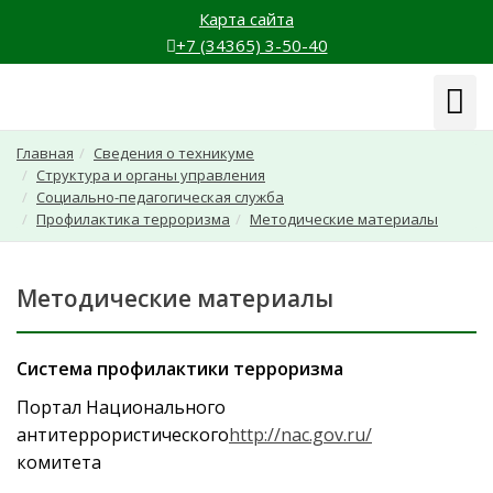
Карта сайта
+7 (34365) 3-50-40
Навиг
Главная
Сведения о техникуме
Структура и органы управления
Социально-педагогическая служба
Профилактика терроризма
Методические материалы
Методические материалы
Система профилактики терроризма
Портал Национального
антитеррористического
http://nac.gov.ru/
комитета