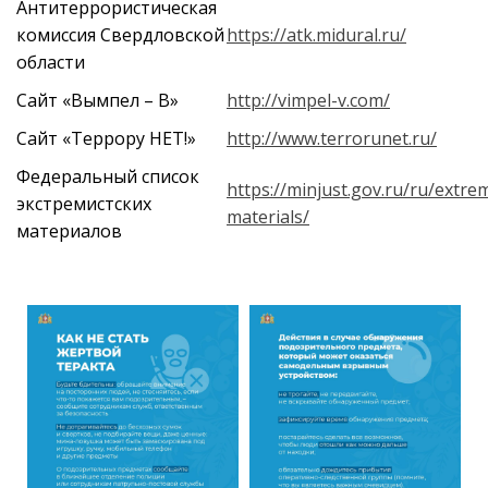
Антитеррористическая
комиссия Свердловской
https://atk.midural.ru/
области
Сайт «Вымпел – В»
http://vimpel-v.com/
Сайт «Террору НЕТ!»
http://www.terrorunet.ru/
Федеральный список
https://minjust.gov.ru/ru/extrem
экстремистских
materials/
материалов