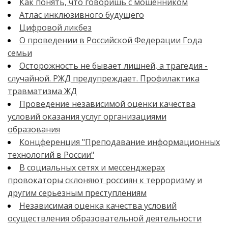
Как понять, что говоришь с мошенником
Атлас инклюзивного будущего
Цифровой ликбез
О проведении в Российской Федерации Года
семьи
Осторожность не бывает лишней, а трагедия -
случайной. РЖД предупреждает. Профилактика
травматизма ЖД
Проведение независимой оценки качества
условий оказания услуг организациями
образования
Концференция "Преподавание информационных
технологий в России"
В социальных сетях и мессенджерах
провокаторы склоняют россиян к терроризму и
другим серьезным преступлениям
Независимая оценка качества условий
осуществления образовательной деятельности