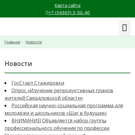
Карта сайта
+7 (34365) 3-50-40
Навиг
Главная
Новости
Новости
ГосСтарт.Стажировки
Опрос «Изучение репродуктивных планов
жителей Свердловской области»
Российская научно-социальная программа для
молодёжи и школьников «Шаг в будущее»
ВНИМАНИЕ! Объявляется набор группы
профессионального обучения по профессии