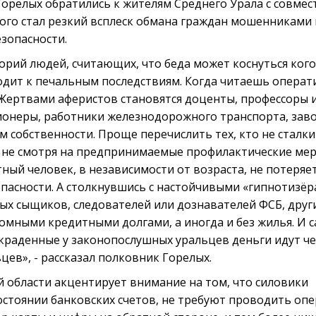
Горелых обратились к жителям Среднего Урала с совме
ого стал резкий всплеск обмана граждан мошенниками
зопасности.
рий людей, считающих, что беда может коснуться кого
иводит к печальным последствиям. Когда читаешь опера
 Жертвами аферистов становятся доценты, профессоры 
ионеры, работники железнодорожного транспорта, зав
собственности. Проще перечислить тех, кто не сталки
, не смотря на предпринимаемые профилактические мер
ный человек, в независимости от возраста, не потеряе
опасности. А столкнувшись с настойчивыми «гипнотизёр
х сыщиков, следователей или дознавателей ФСБ, друг
громными кредитными долгами, а иногда и без жилья. И 
украденные у законопослушных уральцев деньги идут ч
ев», - рассказал полковник Горелых.
й области акцентирует внимание на том, что силовики
стоянии банковских счетов, не требуют проводить оп