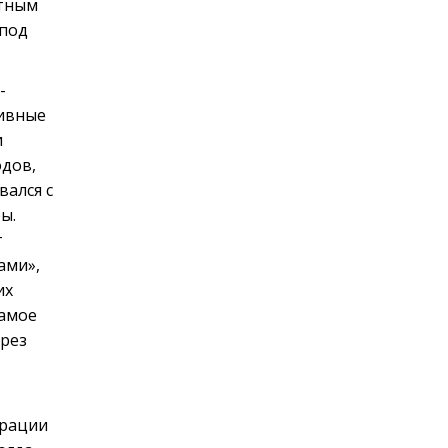
стным
 под
-
тивные
и
одов,
вался с
ы.
т
ами»,
их
самое
ерез
ерации