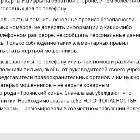
ер карты и цифры на обратной стороне, и тем более ник
головных дел по телефону.
ельность и помнить основные правила безопасности –
мых номеров, не доверять информации о каких-либо
телефонном разговоре, не сообщать персональные данн
сь. Только соблюдение таких элементарных правил
сть стать жертвой мошенников.
ас дозвонился по телефону или в при помощи различны
получили письмо, якобы, от руководителей своего учре
 представители правоохранительных органов и им нужно
матерых мошенников – не верьте коварным
о рода «Троянский конь». Сначала вас убеждают, что
 нитки. Необходимо сказать себе: «СТОП! ОПАСНОСТЬ!»,
омером», - резюмировали в совместном заявлении Вале