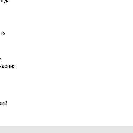
огда
ые
х
ждения
рий