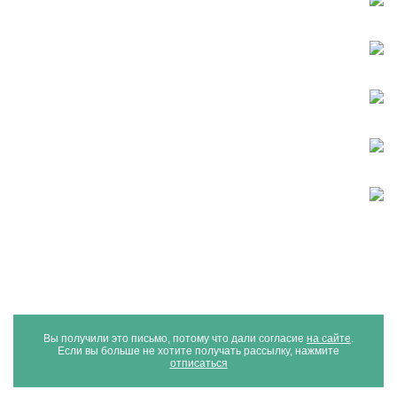
Присоединяйтесь!
С уважением, Администрация Асбестовского
городского округа
Вы получили это письмо, потому что дали согласие
на сайте
.
Если вы больше не хотите получать рассылку, нажмите
отписаться