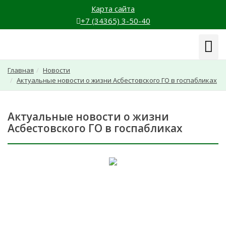
Карта сайта
+7 (34365) 3-50-40
Навиг
Главная
Новости
Актуальные новости о жизни Асбестовского ГО в госпабликах
Актуальные новости о жизни
Асбестовского ГО в госпабликах
Около 70 госучреждений Асбестовского
городского округа ведут страницы в социальных
сетях - госпаблики. Это учреждения сферы
образования, культуры, спорта, туризма,
безопасности и другие.