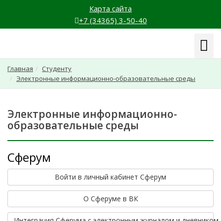
Карта сайта
+7 (34365) 3-50-40
Навиг
Главная
Студенту
Электронные информационно-образовательные среды
Электронные информационно-
образовательные среды
Сферум
Войти в личный кабинет Сферум
О Сферуме в ВК
Интеграция Сферума с электронным журналом и дневником