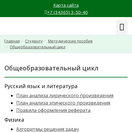
Карта сайта
+7 (34365) 3-50-40
Навиг
Главная
Студенту
Методические пособия
Общеобразовательный цикл
Общеобразовательный цикл
Русский язык и литература
План анализа лирического произведения
План анализа эпического произведения
Правила оформления реферата
Физика
Алгоритмы решения задач